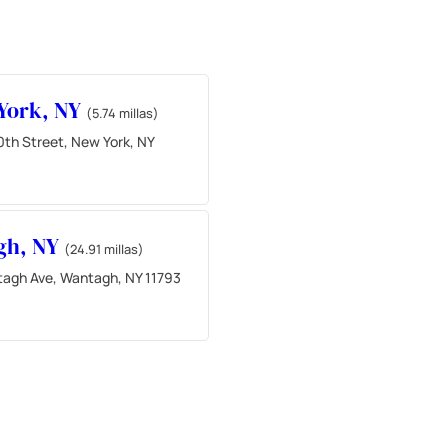
York, NY
(5.74 millas)
0th Street, New York, NY
gh, NY
(24.91 millas)
agh Ave, Wantagh, NY 11793