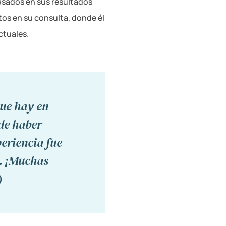
asados en sus resultados
tos en su consulta, donde él
ctuales.
que hay en
de haber
eriencia fue
a. ¡Muchas
)