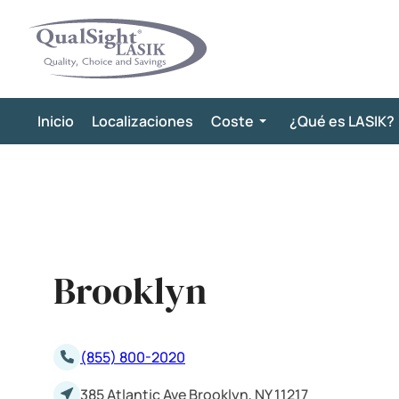
Saltar
al
contenido
Inicio
Localizaciones
Coste
¿Qué es LASIK?
Brooklyn
(855) 800-2020
385 Atlantic Ave Brooklyn, NY 11217