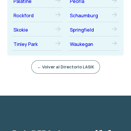
Palatine
Peoria
Rockford
Schaumburg
Skokie
Springfield
Tinley Park
Waukegan
← Volver al Directorio LASIK